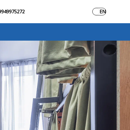
9949975272
EN