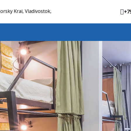
orsky Krai, Vladivostok,
+7